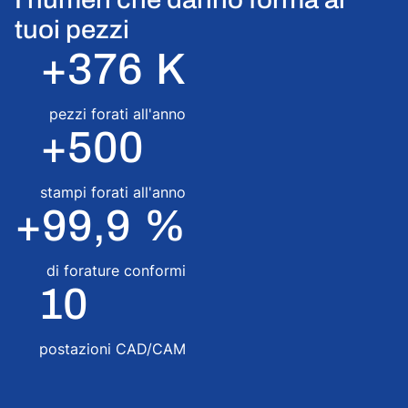
I numeri che danno forma ai
tuoi pezzi
+
376
K
pezzi forati all'anno
+
500
stampi forati all'anno
+
99,9
%
di forature conformi
10
postazioni CAD/CAM